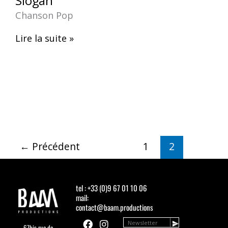
Slogan
Chanson Pop
Lire la suite »
←
Précédent
1
2
tel : +33 (0)9 67 01 10 06
mail:
contact@baam.productions
F
Y
I
67bis rue de