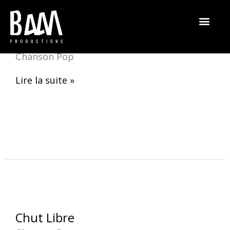
Aller
au
contenu
chut
chut oscar
oscar
Chanson Pop
Lire la suite »
Chut
Chut Libre
Libre