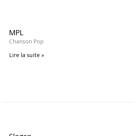
MPL
MPL
Chanson Pop
Lire la suite »
Slogan