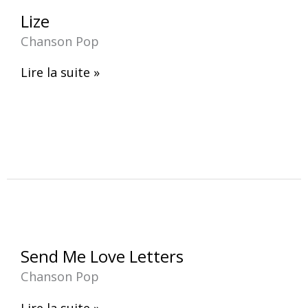
Lize
Lize
Chanson Pop
Lire la suite »
Send
Send Me Love Letters
Me
Chanson Pop
Love
Letters
Lire la suite »