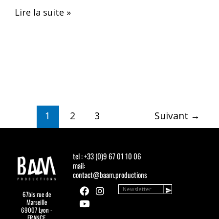
Lire la suite »
1
2
3
Suivant
→
tel : +33 (0)9 67 01 10 06
mail:
contact@baam.productions
F
Y
I
67bis rue de
a
o
n
Marseille
c
u
s
69007 Lyon -
e
t
t
FRANCE