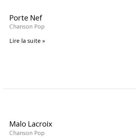
Porte
Porte Nef
Nef
Chanson Pop
Lire la suite »
Malo
Malo Lacroix
Lacroix
Chanson Pop