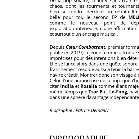
De la pop solaire, chantée sans crainte,
chaos, dont les tourments et tournants
bien se fondre derrière un refrain lim
belle pour toi, le second EP de
MEL
comme le nouveau point de dépa
exploration intérieure, d’une affirmation 
et surtout d’un ancrage musical.
Depuis
Cœur Combattant
, premier forma
publié en 2019, la jeune femme a troqué 
imprécises pour des intentions bien déte
Elle se lance alors dans une quête sonore,
franchement résolue aussi à tenir la barr
navire créatif. Montrer donc son visage à
Celui d’une amoureuse de la pop, qui n’hé
citer
Indila
et
Rosalía
comme élans maje
même temps que
Tsar B
et
Lo-Fang
, nav
dans une sphère davantage indépendante
Biographie : Patrice Demailly