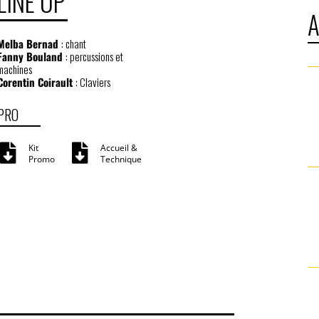
LINE UP
Melba Bernad
: chant
Fanny Bouland
: percussions et
machines
Corentin Coirault
: Claviers
PRO
Kit
Accueil &
Promo
Technique