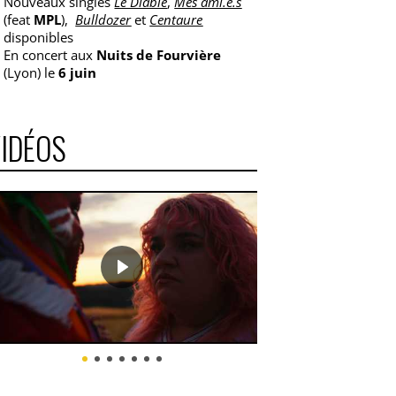
Nouveaux singles
Le Diable
,
Mes ami.e.s
(feat
MPL
),
Bulldozer
et
Centaure
disponibles
En concert aux
Nuits de Fourvière
(Lyon) le
6 juin
IDÉOS