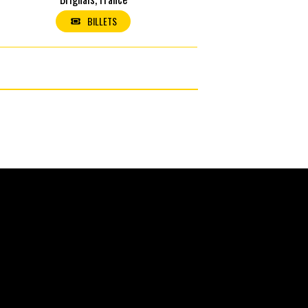
ESSE (LIVE)
BILLETS
ctions
Article suivant
→