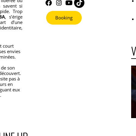
F
I
Y
T
 libérée du
a
n
o
i
 savent si
pide. Trop
c
s
u
k
BA
, s’érige
Booking
e
t
t
t
rt d’une
b
a
u
o
identitaire,
o
g
b
k
o
r
e
k
a
V
t court
m
ses envies
rminées.
e de son
 découvert.
site pas à
urs en
iguant eux
.