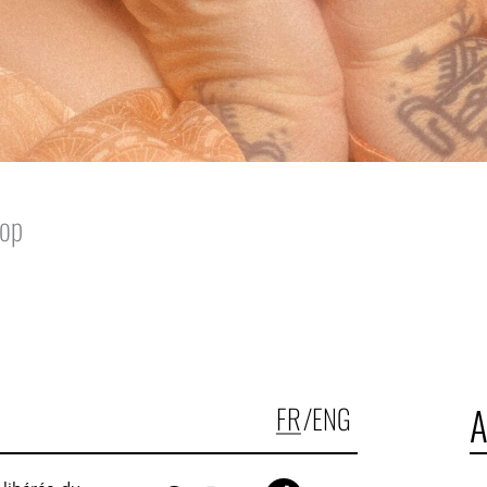
pop
A
FR
/
ENG