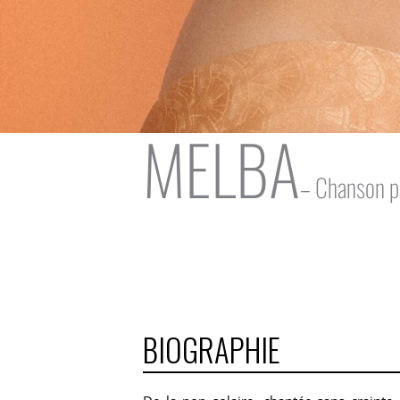
MELBA
– Chanson 
BIOGRAPHIE