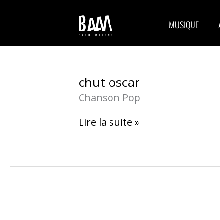
Aller
au
contenu
MUSIQUE
chut
chut oscar
oscar
Chanson Pop
Lire la suite »