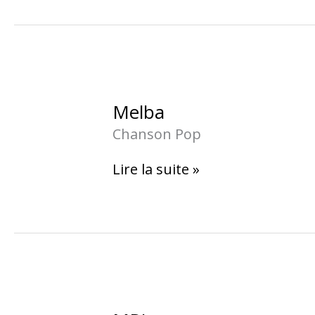
Melba
Melba
Chanson Pop
Lire la suite »
MPL