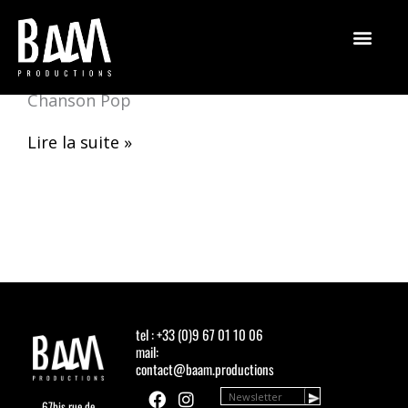
Aller
au
contenu
Chut
Chut Libre
Libre
Chanson Pop
Lire la suite »
tel : +33 (0)9 67 01 10 06
mail:
contact@baam.productions
F
Y
I
67bis rue de