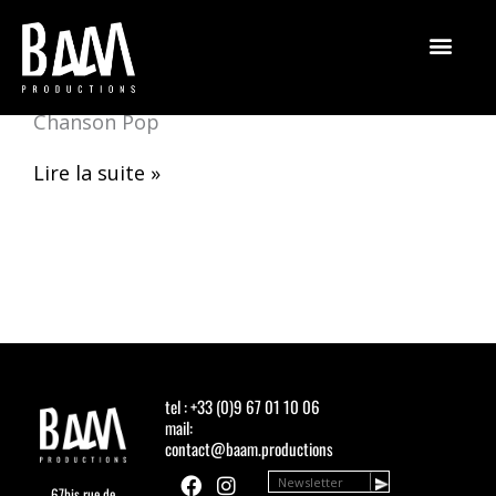
Aller
au
contenu
Chut
Chut Libre
Libre
Chanson Pop
Lire la suite »
tel : +33 (0)9 67 01 10 06
mail:
contact@baam.productions
F
Y
I
67bis rue de