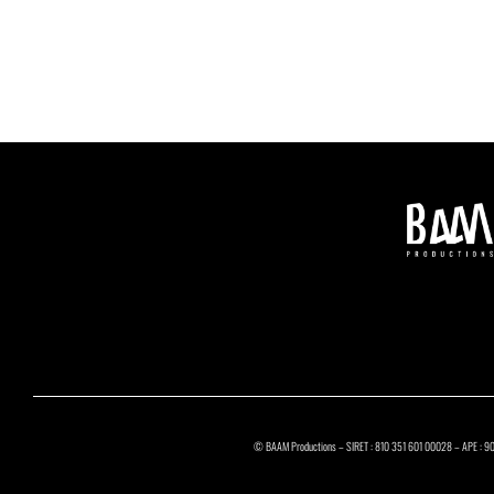
© BAAM Productions – SIRET : 810 351 601 00028 – APE : 